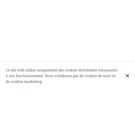
Ce site web utilise uniquement des cookies strictement nécessaires
à son fonctionnement. Nous n'utilisons pas de cookies de suivi ni
de cookies marketing.
Lundi
Fermé
Mardi
12:00 - 23:00
Mercredi
12:00 - 23:00
Jeudi
12:00 - 23:00
Vendredi
12:00 - 23:00