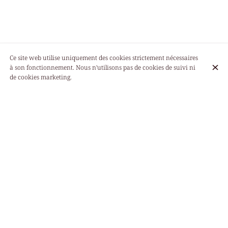
Ce site web utilise uniquement des cookies strictement nécessaires
à son fonctionnement. Nous n'utilisons pas de cookies de suivi ni
de cookies marketing.
Lundi
Fermé
12:00 - 15:00
Mardi
18:30 - 22:30
12:00 - 15:00
Mercredi
18:30 - 22:30
12:00 - 15:00
Jeudi
18:30 - 22:30
12:00 - 15:00
Vendredi
18:30 - 22:30
12:00 - 15:00
Samedi
18:30 - 22:30